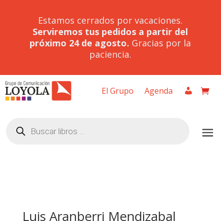
Estamos cerrados por vacaciones.
Serviremos tus pedidos a partir del
próximo 24 de agosto.
Gracias por la
paciencia.
El Grupo
Agenda
Búsqueda
de
productos
Luis Aranberri Mendizabal