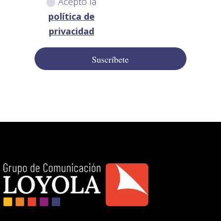
Acepto la
política de
privacidad
Suscríbete