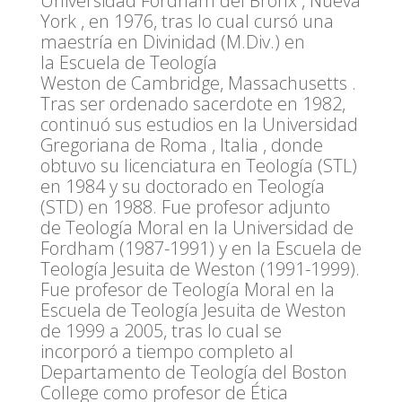
Universidad Fordham
del
Bronx
,
Nueva
York
, en 1976, tras lo cual cursó una
maestría en Divinidad (M.Div.) en
la
Escuela de Teología
Weston
de
Cambridge, Massachusetts
.
Tras
ser ordenado sacerdote en 1982,
continuó sus estudios en la
Un
i
versidad
Gregoriana
de
Roma
,
Italia
, donde
obtuvo su licenciatura en Teología (STL)
en 1984 y su doctorado en Teología
(STD) en 1988. F
ue profesor adjunto
de
Teología Moral
en la Universidad de
Fordham (1987-1991) y en la Escuela de
Teología Jesuita de Weston (1991-1999).
Fue profesor de Teología Moral en la
Escuela de Teología Jesuita de Weston
de 1999 a 2005, tras lo cual se
incorporó a tiempo completo al
Departamento de Teología del Boston
College como profesor de Ética