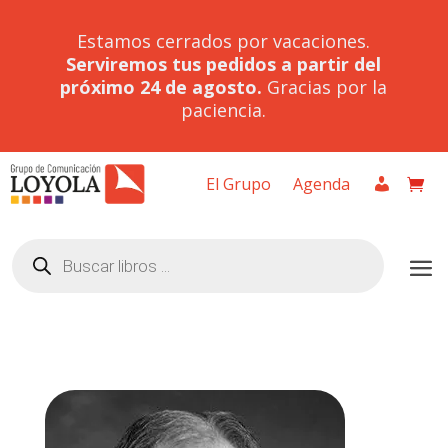
Estamos cerrados por vacaciones.
Serviremos tus pedidos a partir del
próximo 24 de agosto.
Gracias por la
paciencia.
El Grupo
Agenda
Búsqueda
de
productos