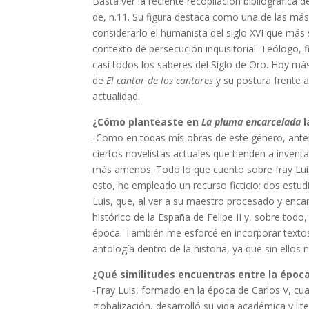
Basta ver la reciente recopilación bibliográfica
de, n.11. Su figura destaca como una de las más
considerarlo el humanista del siglo XVI que más
contexto de persecución inquisitorial. Teólogo, f
casi todos los saberes del Siglo de Oro. Hoy más
de
El cantar de los cantares
y su postura frente a
actualidad.
¿Cómo planteaste en
La pluma encarcelada
l
-Como en todas mis obras de este género, antep
ciertos novelistas actuales que tienden a inventa
más amenos. Todo lo que cuento sobre fray Lui
esto, he empleado un recurso ficticio: dos estud
Luis, que, al ver a su maestro procesado y encarc
histórico de la España de Felipe II y, sobre todo,
época. También me esforcé en incorporar textos 
antología dentro de la historia, ya que sin ellos
¿Qué similitudes encuentras entre la época 
-Fray Luis, formado en la época de Carlos V, cua
globalización, desarrolló su vida académica y lit