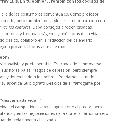
ray Luis. En tu opinión, ¿rompía con los códigos de
s allá de las costumbres conventuales. Como profesor
do el mundo, pero también podía glosar el amor humano con
ar de los cantares
. Daba consejos a recién casadas,
 economía y tomaba imágenes y anécdotas de la vida laica.
ndo clásico, colaboró en la redacción del calendario
legido provincial horas antes de morir.
León?
racionalista y poeta sensible. Era capaz de conmoverse
en sus horas bajas, rasgos de depresión, pero siempre
sos y defendiendo a los pobres. Podríamos llamarlo
su ascética. Su biógrafo Bell dice de él: “arrogante por
a “descansada vida…”
ida del campo, idealizaba al agricultor y al pastor, pero
sitarios y en las negociaciones de la Corte. Su amor sincero
 cuando creía haberla alcanzado.