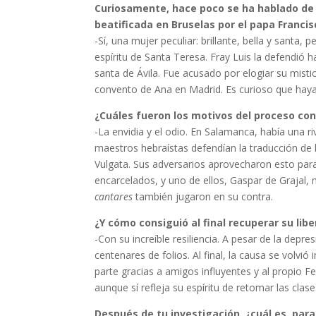
Curiosamente, hace poco se ha hablado de 
beatificada en Bruselas por el papa Francis
-Sí, una mujer peculiar: brillante, bella y santa, 
espíritu de Santa Teresa. Fray Luis la defendió ha
santa de Ávila. Fue acusado por elogiar su mis
convento de Ana en Madrid. Es curioso que hayan
¿Cuáles fueron los motivos del proceso con
-La envidia y el odio. En Salamanca, había una r
maestros hebraístas defendían la traducción de l
Vulgata. Sus adversarios aprovecharon esto para
encarcelados, y uno de ellos, Gaspar de Grajal, 
cantares
también jugaron en su contra.
¿Y cómo consiguió al final recuperar su lib
-Con su increíble resiliencia. A pesar de la depre
centenares de folios. Al final, la causa se volvió 
parte gracias a amigos influyentes y al propio Fel
aunque sí refleja su espíritu de retomar las clas
Después de tu investigación, ¿cuál es, para