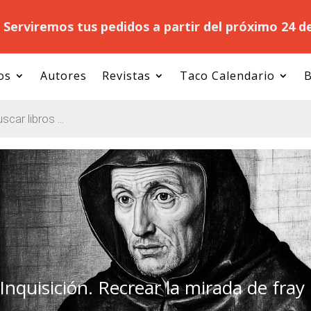
.
Serviremos tus pedidos a partir del próximo 24 d
os
Autores
Revistas
Taco Calendario
B
Inquisición. Recrear la mirada de fray