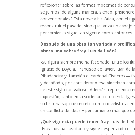
reflexionar sobre las formas modernas de cens
seguimos, de alguna manera, siendo “prisioner
convencionales? Esta novela histórica, con el rig
reconstruir el pasado, sino que lanza un espejo h
pensamiento sigue tan vigente como entonces.
Después de una obra tan variada y prolífic
ahora una sobre fray Luis de León?
-Su figura siempre me ha fascinado. Entre los i
Ignacio de Loyola, Francisco de Javier, Juan de 
Ribadeneira y, también el cardenal Cisneros— fr
y desafiado, por considerarlo esa pincelada com
de este siglo tan valioso. Además, representa u
expresión, tanto en la sociedad como en la Igles
su historia supone un reto como novelista: acerc
un conflicto de ideas y pensamiento más que de 
¿Qué vigencia puede tener fray Luis de Le
-Fray Luis ha suscitado y sigue despertando el in