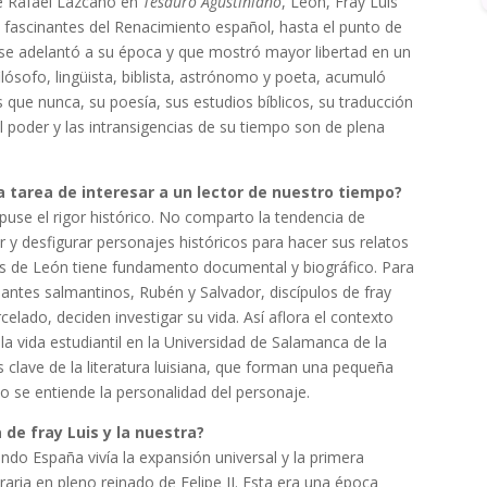
 de Rafael Lazcano en
Tesauro Agustiniano
, León, Fray Luis
 fascinantes del Renacimiento español, hasta el punto de
 se adelantó a su época y que mostró mayor libertad en un
ilósofo, lingüista, biblista, astrónomo y poeta, acumuló
 que nunca, su poesía, sus estudios bíblicos, su traducción
l poder y las intransigencias de su tiempo son de plena
a tarea de interesar a un lector de nuestro tiempo?
use el rigor histórico. No comparto la tendencia de
r y desfigurar personajes históricos para hacer sus relatos
s de León tiene fundamento documental y biográfico. Para
iantes salmantinos, Rubén y Salvador, discípulos de fray
elado, deciden investigar su vida. Así aflora el contexto
 la vida estudiantil en la Universidad de Salamanca de la
clave de la literatura luisiana, que forman una pequeña
 no se entiende la personalidad del personaje.
de fray Luis y la nuestra?
ndo España vivía la expansión universal y la primera
eraria en pleno reinado de Felipe II. Esta era una época