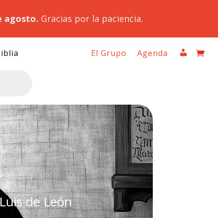
e agosto.
Gracias por la paciencia.
iblia
El Grupo
Agenda
 Luis de León