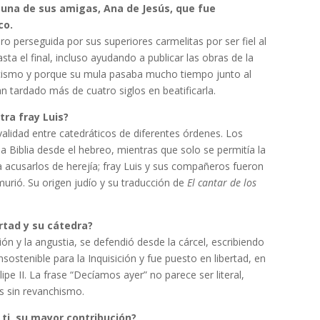
una de sus amigas, Ana de Jesús, que fue
co.
pero perseguida por sus superiores carmelitas por ser fiel al
sta el final, incluso ayudando a publicar las obras de la
ticismo y porque su mula pasaba mucho tiempo junto al
 tardado más de cuatro siglos en beatificarla.
tra fray Luis?
ivalidad entre catedráticos de diferentes órdenes. Los
a Biblia desde el hebreo, mientras que solo se permitía la
 acusarlos de herejía; fray Luis y sus compañeros fueron
murió. Su origen judío y su traducción de
El cantar de los
ertad y su cátedra?
sión y la angustia, se defendió desde la cárcel, escribiendo
insostenible para la Inquisición y fue puesto en libertad, en
ipe II. La frase “Decíamos ayer” no parece ser literal,
es sin revanchismo.
 ti, su mayor contribución?