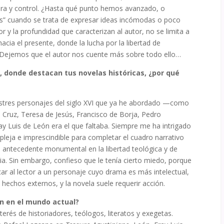
ura y control. ¿Hasta qué punto hemos avanzado, o
os” cuando se trata de expresar ideas incómodas o poco
or y la profundidad que caracterizan al autor, no se limita a
acia el presente, donde la lucha por la libertad de
 Dejemos que el autor nos cuente más sobre todo ello…
a, donde destacan tus novelas históricas, ¿por qué
lustres personajes del siglo XVI que ya he abordado —como
la Cruz, Teresa de Jesús, Francisco de Borja, Pedro
ay Luis de León era el que faltaba. Siempre me ha intrigado
pleja e imprescindible para completar el cuadro narrativo
n antecedente monumental en la libertad teológica y de
ia. Sin embargo, confieso que le tenía cierto miedo, porque
ar al lector a un personaje cuyo drama es más intelectual,
hechos externos, y la novela suele requerir acción.
ón en el mundo actual?
terés de historiadores, teólogos, literatos y exegetas.