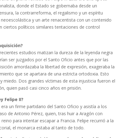
ionalista, donde el Estado se gobernaba desde un
sura, la contrarreforma, el regalismo y un espíritu
 neoescolástica y un arte renacentista con un contenido
n ciertos políticos similares tentaciones de control
nquisición?
 recientes estudios matizan la dureza de la leyenda negra
ían ser juzgados por el Santo Oficio antes que por las
quisición amordazaba la libertad de expresión, exageraba la
miento que se apartara de una estricta ortodoxia. Esto
 miedo. Dos grandes víctimas de esta injusticia fueron el
n, quien pasó casi cinco años en prisión.
y Felipe II?
 era un firme partidario del Santo Oficio y asistía a los
aso de Antonio Pérez, quien, tras huir a Aragón con
eino para intentar escapar a Francia. Felipe recurrió a la
scorial, el monarca estaba al tanto de todo.