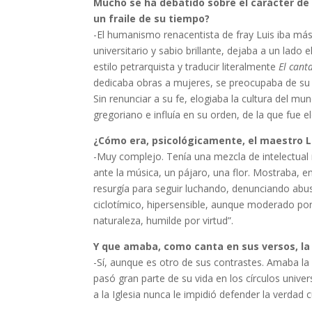
Mucho se ha debatido sobre el carácter de f
un fraile de su tiempo?
-El humanismo renacentista de fray Luis iba má
universitario y sabio brillante, dejaba a un la
estilo petrarquista y traducir literalmente
El cant
dedicaba obras a mujeres, se preocupaba de su
Sin renunciar a su fe, elogiaba la cultura del mu
gregoriano e influía en su orden, de la que fue e
¿Cómo era, psicológicamente, el maestro 
-Muy complejo. Tenía una mezcla de intelectual 
ante la música, un pájaro, una flor. Mostraba, 
resurgía para seguir luchando, denunciando abu
ciclotímico, hipersensible, aunque moderado por 
naturaleza, humilde por virtud”.
Y que amaba, como canta en sus versos, l
-Sí, aunque es otro de sus contrastes. Amaba la v
pasó gran parte de su vida en los círculos univer
a la Iglesia nunca le impidió defender la verdad