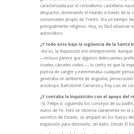
caracterizada por el centralismo castellano-nac
despacho, dominando el mundo a través de la cen
conservador propio de Trento. Era un tiempo de
principalmente religioso. Hoy, es fácil observar e
autocrático.
¿Y todo esto bajo la vigilancia de la Santa I
-Así es, la Inquisición era omnipresente. Aunque
—incluso parece que algunos delincuentes prefer
crueles cárceles civiles—, lo cierto es que la In
pureza de sangre y exterminaba cualquier pensa
generaba un ambiente de angustia, persecución y
arzobispo Bartolomé Carranza y fray Luis de Leó
¿Y contaba la Inquisición con el apoyo del re
-Sí, Felipe II, siguiendo los consejos de su padre,
Autos de Fe. Esto se observa claramente en el c
secretos de Estado, se amparó en los fueros del r
Inquisición para detenerlo, sin éxito. Desde El E