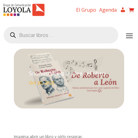
El Grupo
Agenda
Búsqueda
de
productos
Soundtrack para leer el libro
Oct 20, 2025
Imagina abrir un libro y oírlo respirar.