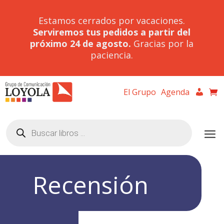
Estamos cerrados por vacaciones.
Serviremos tus pedidos a partir del
próximo 24 de agosto.
Gracias por la
paciencia.
El Grupo
Agenda
Búsqueda
de
productos
Recensión