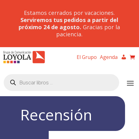
Estamos cerrados por vacaciones.
Serviremos tus pedidos a partir del
próximo 24 de agosto.
Gracias por la
paciencia.
El Grupo
Agenda
Búsqueda
de
productos
Recensión