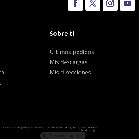
Sobre ti
Últimos pedidos
Mis descargas
ra
Mis direcciones
s
Este sitio está protegido por reCAPTCHA y Google:
Privacy Policy
and
Terms of
Service
apply.
¿Te podemos ayudar?