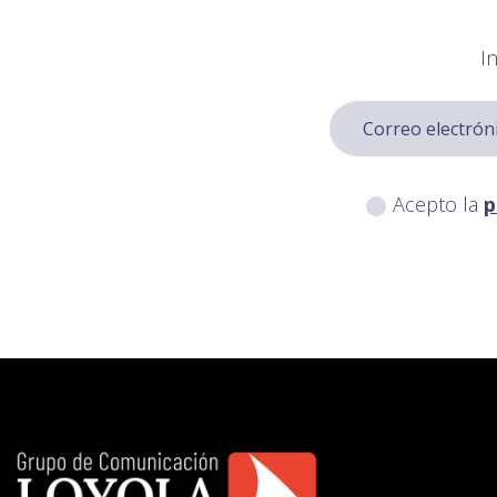
I
Acepto la
p