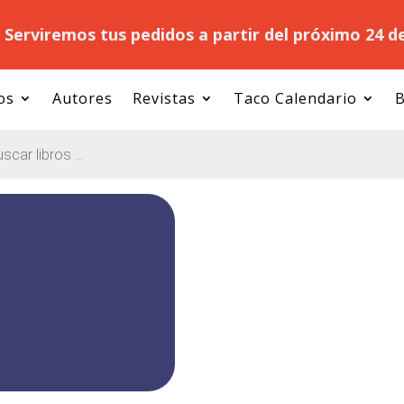
.
Serviremos tus pedidos a partir del próximo 24 d
os
Autores
Revistas
Taco Calendario
B