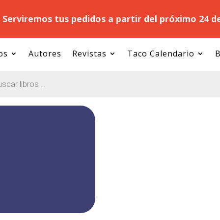
.
Serviremos tus pedidos a partir del próximo 24 d
os
Autores
Revistas
Taco Calendario
B