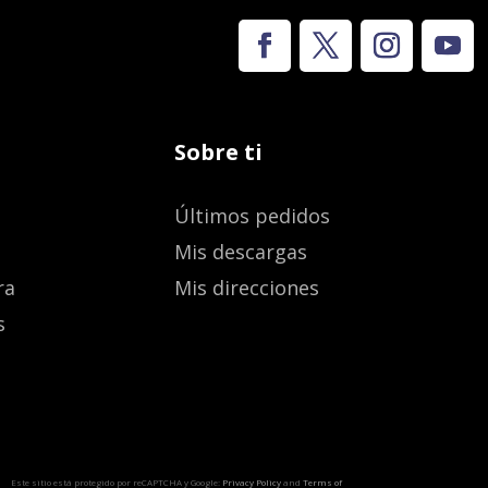
Sobre ti
Últimos pedidos
Mis descargas
ra
Mis direcciones
s
Este sitio está protegido por reCAPTCHA y Google:
Privacy Policy
and
Terms of