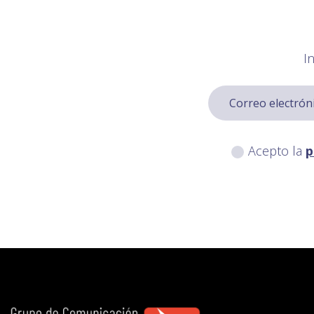
I
Acepto la
p