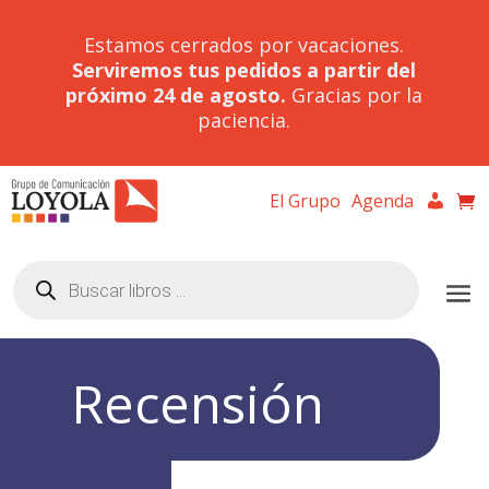
Estamos cerrados por vacaciones.
Serviremos tus pedidos a partir del
próximo 24 de agosto.
Gracias por la
paciencia.
El Grupo
Agenda
Búsqueda
de
productos
Recensión