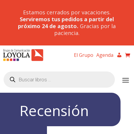
Estamos cerrados por vacaciones.
Serviremos tus pedidos a partir del
próximo 24 de agosto.
Gracias por la
paciencia.
El Grupo
Agenda
Búsqueda
de
productos
Recensión