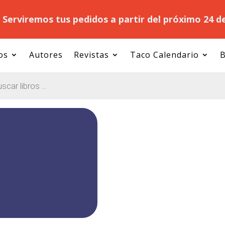
.
Serviremos tus pedidos a partir del próximo 24 d
os
Autores
Revistas
Taco Calendario
B