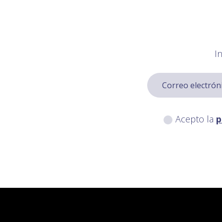
I
Acepto la
p