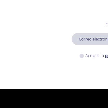
I
Acepto la
p