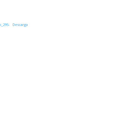
o_295-
Descarga