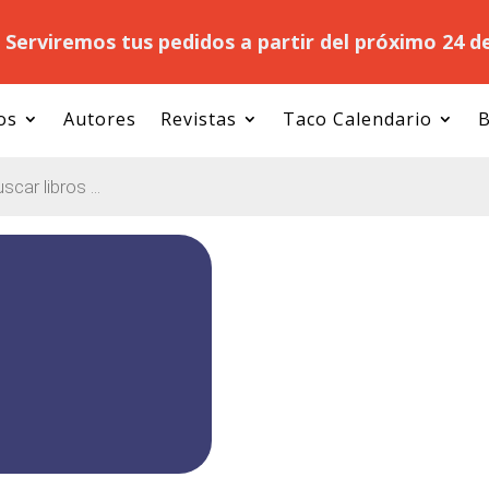
.
Serviremos tus pedidos a partir del próximo 24 d
os
Autores
Revistas
Taco Calendario
B