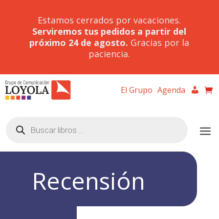
Estamos cerrados por vacaciones.
Serviremos tus pedidos a partir del
próximo 24 de agosto.
Gracias por la
paciencia.
El Grupo
Agenda
Búsqueda
de
productos
Recensión