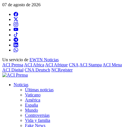
07 de agosto de 2026
Un servicio de
EWTN Noticias
ACI Prensa
ACI Africa
ACI Afrique
CNA
ACI Stampa
ACI Mena
ACI Digital
CNA Deutsch
NCRegister
Noticias
Últimas noticias
Vaticano
América
España
Mundo
Controversias
Vida y familia
Fake News