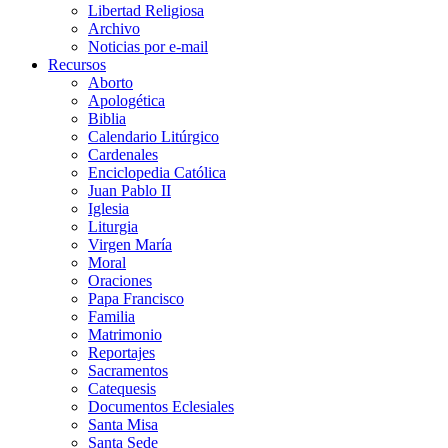
Libertad Religiosa
Archivo
Noticias por e-mail
Recursos
Aborto
Apologética
Biblia
Calendario Litúrgico
Cardenales
Enciclopedia Católica
Juan Pablo II
Iglesia
Liturgia
Virgen María
Moral
Oraciones
Papa Francisco
Familia
Matrimonio
Reportajes
Sacramentos
Catequesis
Documentos Eclesiales
Santa Misa
Santa Sede