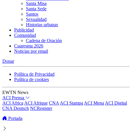
Santa Misa
Santa Sede
Santos
Sexualidad
Historias urbanas
Publicidad
Comunidad
Cadena de Oración
Cuaresma 2026
Noticias por email
Donar
Política de Privacidad
Política de cookies
EWTN News
ACI Prensa
ACI Africa
ACI Afrique
CNA
ACI Stampa
ACI Mena
ACI Digital
CNA Deutsch
NCRegister
Portada