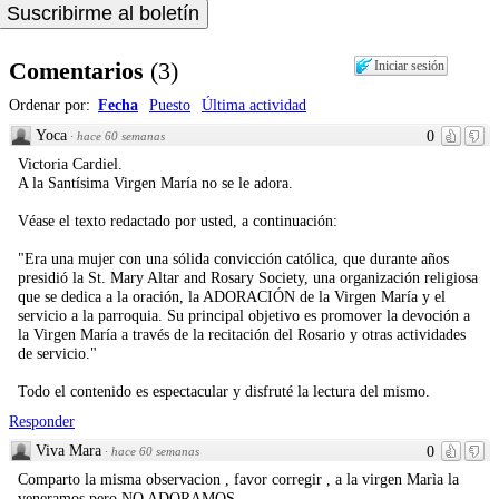
Comentarios
(
3
)
Iniciar sesión
Ordenar por:
Fecha
Puesto
Última actividad
Yoca
0
·
hace 60 semanas
Victoria Cardiel.
A la Santísima Virgen María no se le adora.
Véase el texto redactado por usted, a continuación:
"Era una mujer con una sólida convicción católica, que durante años
presidió la St. Mary Altar and Rosary Society, una organización religiosa
que se dedica a la oración, la ADORACIÓN de la Virgen María y el
servicio a la parroquia. Su principal objetivo es promover la devoción a
la Virgen María a través de la recitación del Rosario y otras actividades
de servicio."
Todo el contenido es espectacular y disfruté la lectura del mismo.
Responder
Viva Mara
0
·
hace 60 semanas
Comparto la misma observacion , favor corregir , a la virgen Marìa la
veneramos pero NO ADORAMOS