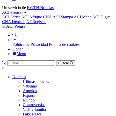
Un servicio de
EWTN Noticias
ACI Prensa
ACI Africa
ACI Afrique
CNA
ACI Stampa
ACI Mena
ACI Digital
CNA Deutsch
NCRegister
Política de Privacidad
Política de cookies
Donar
Menu
Buscar
×
Noticias
Últimas noticias
Vaticano
América
España
Mundo
Controversias
Vida y familia
Fake News