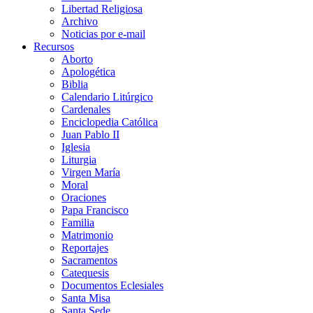
Libertad Religiosa
Archivo
Noticias por e-mail
Recursos
Aborto
Apologética
Biblia
Calendario Litúrgico
Cardenales
Enciclopedia Católica
Juan Pablo II
Iglesia
Liturgia
Virgen María
Moral
Oraciones
Papa Francisco
Familia
Matrimonio
Reportajes
Sacramentos
Catequesis
Documentos Eclesiales
Santa Misa
Santa Sede