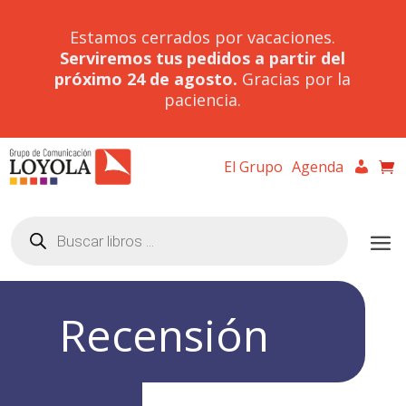
Estamos cerrados por vacaciones.
Serviremos tus pedidos a partir del
próximo 24 de agosto.
Gracias por la
paciencia.
El Grupo
Agenda
Búsqueda
de
productos
Recensión