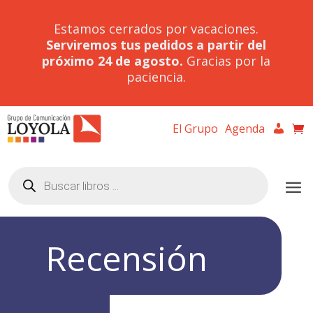
Estamos cerrados por vacaciones.
Serviremos tus pedidos a partir del
próximo 24 de agosto.
Gracias por la
paciencia.
El Grupo
Agenda
Búsqueda
de
productos
Recensión