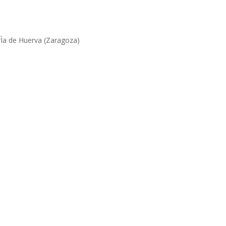
rÌa de Huerva (Zaragoza)
d