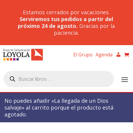
Estamos cerrados por vacaciones.
Serviremos tus pedidos a partir del
próximo 24 de agosto.
Gracias por la
paciencia.
El Grupo
Agenda
Búsqueda
de
productos
No puedes añadir «La llegada de un Dios
salvaje» al carrito porque el producto está
agotado.