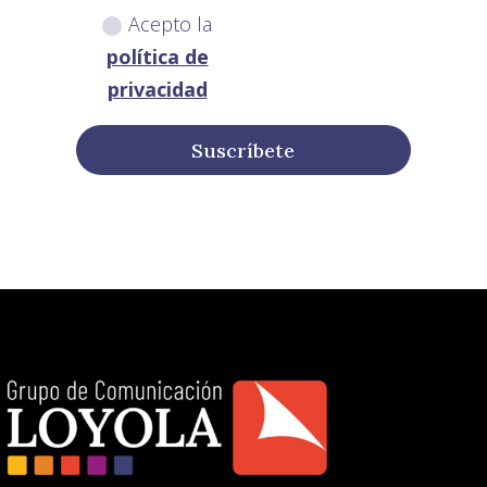
Acepto la
política de
privacidad
Suscríbete