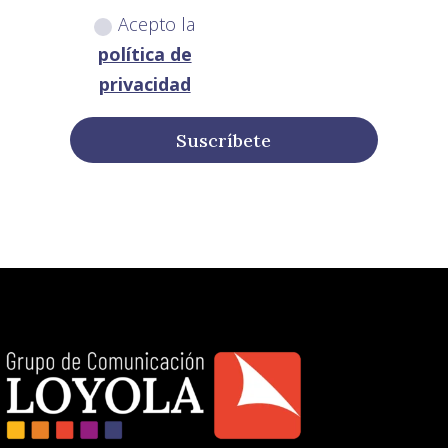
Acepto la
política de
privacidad
Suscríbete