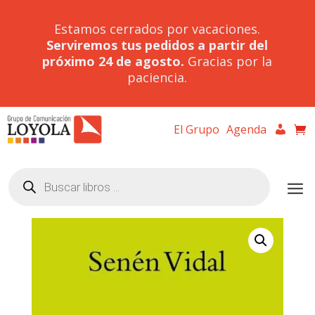
Estamos cerrados por vacaciones.
Serviremos tus pedidos a partir del
próximo 24 de agosto.
Gracias por la
paciencia.
El Grupo
Agenda
Búsqueda
de
productos