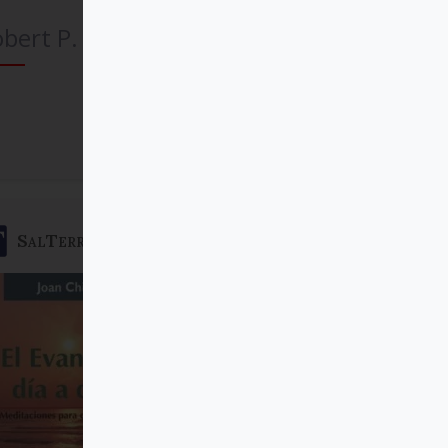
bert P. Imbelli
Comprar
SalTerrae