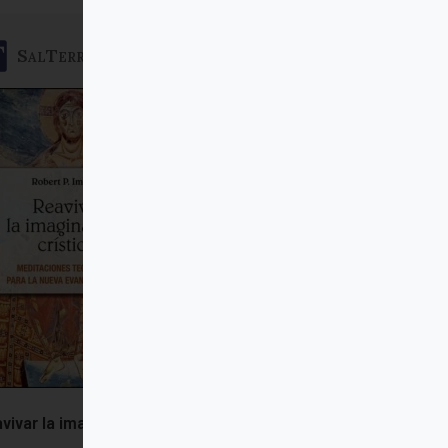
SalTerrae
vivar la imaginación crística