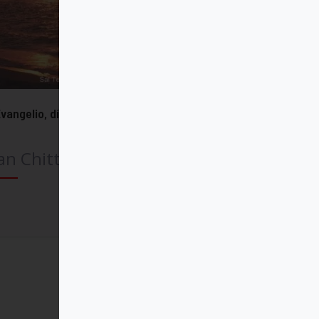
Evangelio, día a día
an Chittister OSB
Comprar