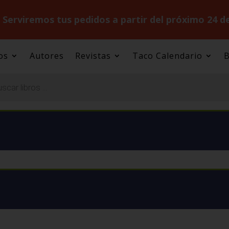
.
Serviremos tus pedidos a partir del próximo 24 d
os
Autores
Revistas
Taco Calendario
B