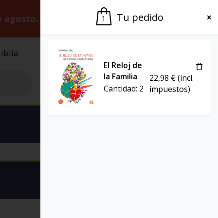
Tu pedido
e agosto.
Gracias por la paciencia.
1
iblia
El Grupo
Agenda
El Reloj de
la Familia
22,98
€
(incl.
Cantidad:
2
impuestos)
Ver carrito
Ver carrito