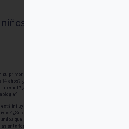
EBOOK
EDUCACIÓN
FAMILIA
 niños (Ebook)
 su primer móvil? ¿Es realmente
os 14 años? ¿Cómo se va configurando la
en Internet? ¿Cómo podemos anticiparnos
nología?
está influyendo la Red en las nuevas
ivos? ¿Son auténticas las relaciones que
fundos que podemos estar asistiendo al
las anteriores?