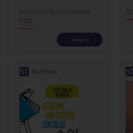
Miren Junkal Guevara
Ro
RJM
Comprar
SalTerrae