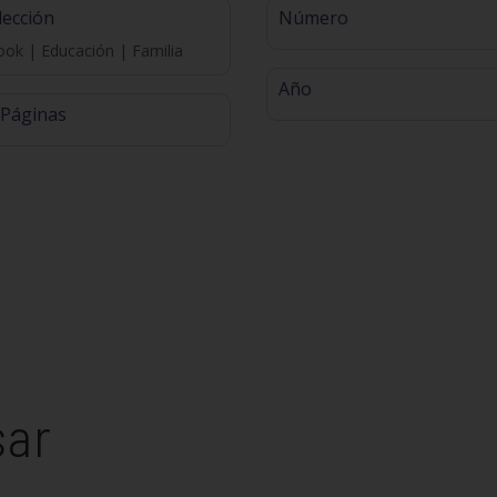
lección
Número
ok | Educación | Familia
Año
 Páginas
sar