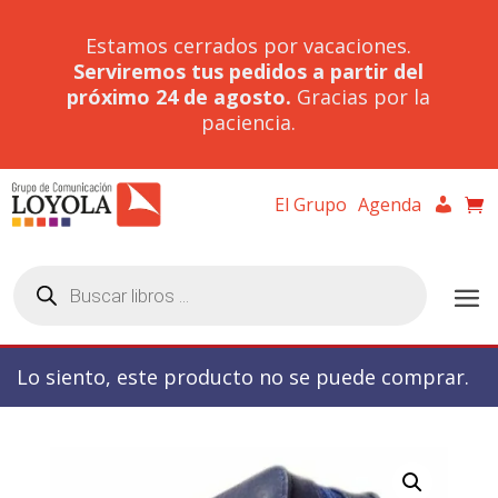
Estamos cerrados por vacaciones.
Serviremos tus pedidos a partir del
próximo 24 de agosto.
Gracias por la
paciencia.
El Grupo
Agenda
Búsqueda
de
productos
Lo siento, este producto no se puede comprar.