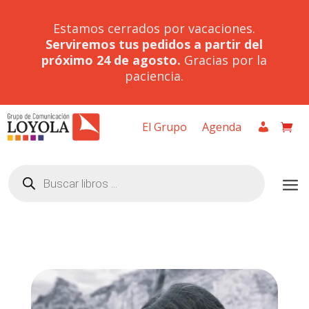
Estamos cerrados por vacaciones.
Serviremos tus pedidos a partir del
próximo 24 de agosto.
Gracias por la
paciencia.
El Grupo
Agenda
Búsqueda
de
productos