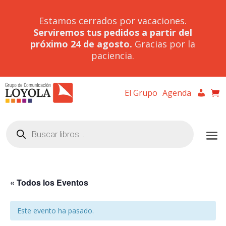
Estamos cerrados por vacaciones.
Serviremos tus pedidos a partir del
próximo 24 de agosto.
Gracias por la
paciencia.
El Grupo
Agenda
Búsqueda
de
productos
« Todos los Eventos
Este evento ha pasado.