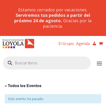
Estamos cerrados por vacaciones.
Serviremos tus pedidos a partir del
próximo 24 de agosto.
Gracias por la
paciencia.
El Grupo
Agenda
Búsqueda
de
productos
« Todos los Eventos
Este evento ha pasado.