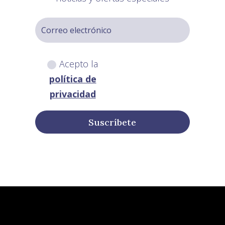
Acepto la
política de
privacidad
Suscríbete