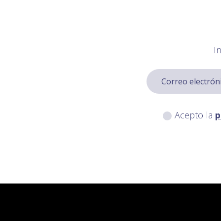
I
Acepto la
p