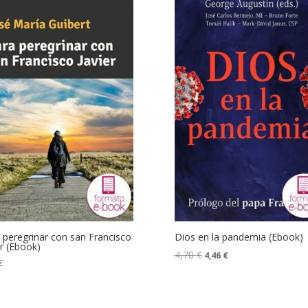
 peregrinar con san Francisco
Dios en la pandemia (Ebook)
er (Ebook)
4,70
€
4,46
€
€