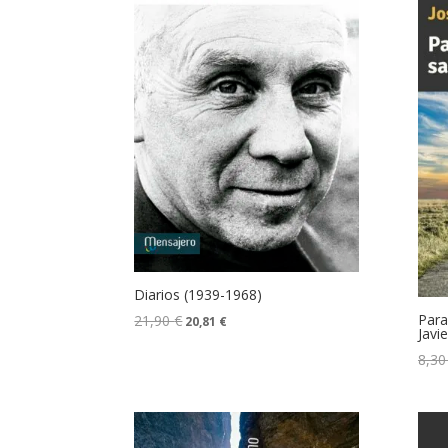
Diarios (1939-1968)
Para
21,90
€
20,81
€
Javie
8,3