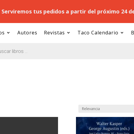
.
Serviremos tus pedidos a partir del próximo 24 d
os
Autores
Revistas
Taco Calendario
B