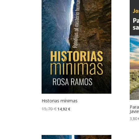
Historias mínimas
Para
15,70
€
14,92
€
Javi
3,80