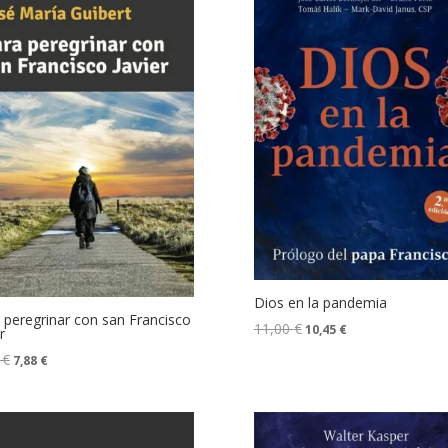
Dios en la pandemia
 peregrinar con san Francisco
11,00
€
10,45
€
r
0
€
7,88
€