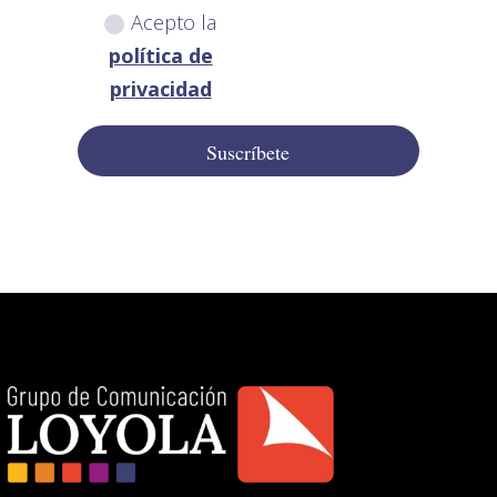
Acepto la
política de
privacidad
Suscríbete