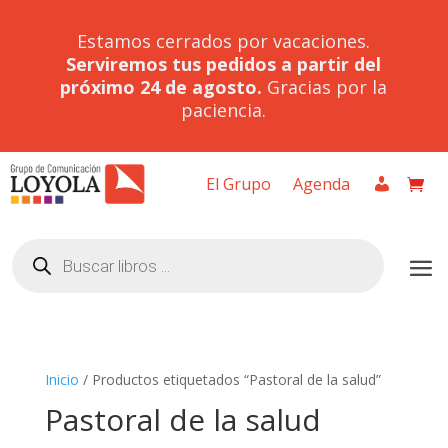
Estamos cerrados por vacaciones.
Serviremos tus pedidos a partir del
próximo 24 de agosto.
Gracias por la
paciencia.
El Grupo
Agenda
Búsqueda
de
productos
Inicio
/ Productos etiquetados “Pastoral de la salud”
Pastoral de la salud