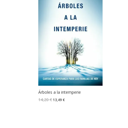
Árboles a la intemperie
14,20
€
13,49
€