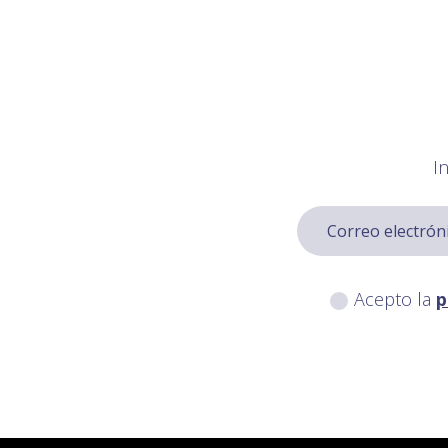
I
Acepto la
p