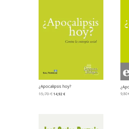
¿Apocalipsis hoy?
¿Apo
15,70
€
9,80
14,92
€