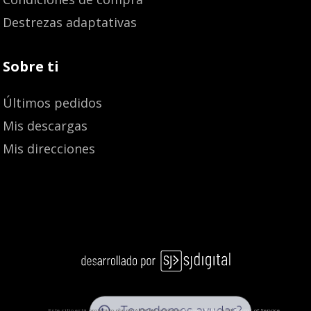
Destrezas adaptativas
Sobre ti
Últimos pedidos
Mis descargas
Mis direcciones
¿Te podemos ayudar?
Este sitio está protegido por reCAPTCHA y Google:
Privacy Policy
and
Terms of Service