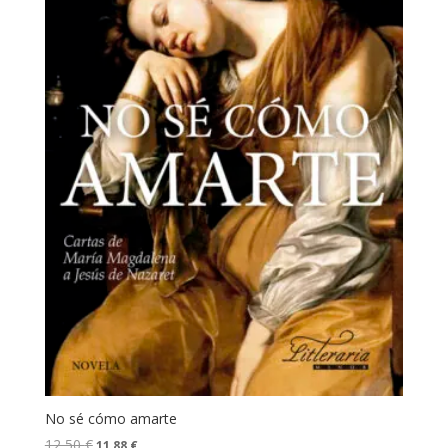
No sé cómo amarte
12,50
€
11,88
€