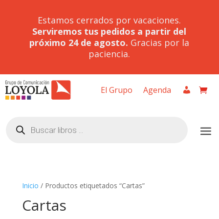
Estamos cerrados por vacaciones.
Serviremos tus pedidos a partir del
próximo 24 de agosto.
Gracias por la
paciencia.
El Grupo
Agenda
Búsqueda
de
productos
Inicio
/ Productos etiquetados “Cartas”
Cartas