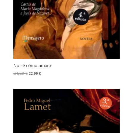
No sé cómo amarte
24,20
€
22,99
€