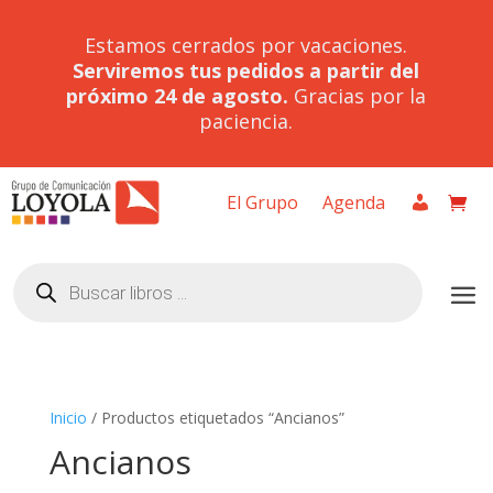
Estamos cerrados por vacaciones.
Serviremos tus pedidos a partir del
próximo 24 de agosto.
Gracias por la
paciencia.
El Grupo
Agenda
Búsqueda
de
productos
Inicio
/ Productos etiquetados “Ancianos”
Ancianos