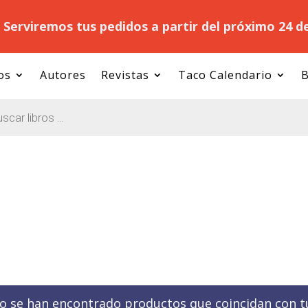
.
Serviremos tus pedidos a partir del próximo 24 d
os
Autores
Revistas
Taco Calendario
B
o se han encontrado productos que coincidan con tu