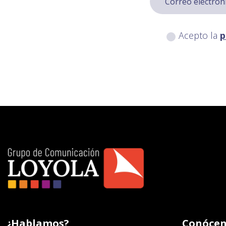
Acepto la
p
¿Hablamos?
Conócen