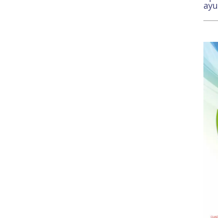
ay
9,5