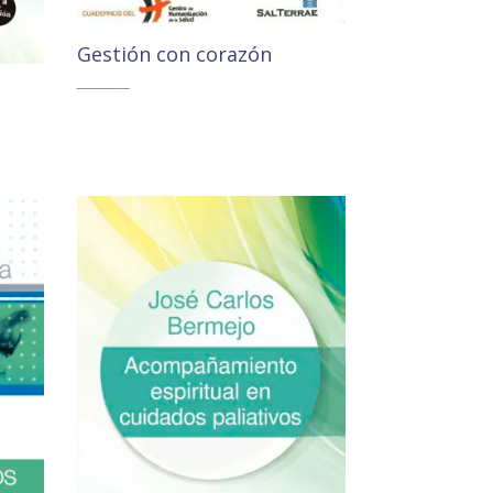
Gestión con corazón
11,50
€
10,93
€