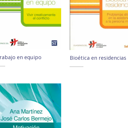
trabajo en equipo
Bioética en residencias
00
€
11,00
€
10,45
€
10,45
€