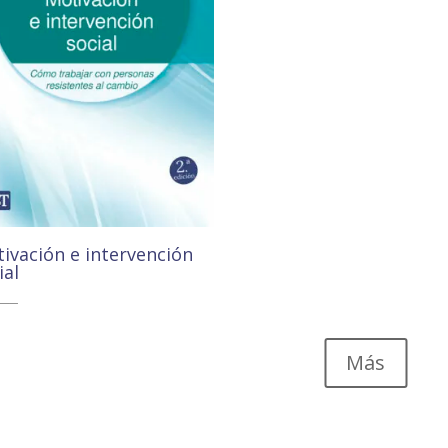
ivación e intervención
ial
00
€
10,45
€
Más