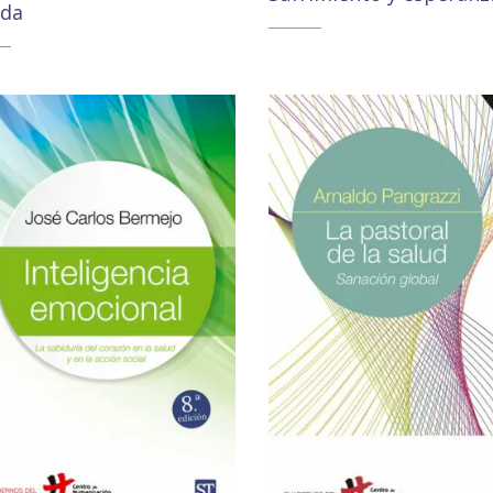
uda
18,80
€
17,87
€
0
€
9,02
€