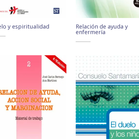
lo y espiritualidad
Relación de ayuda y
enfermería
00
€
10,45
€
10,40
€
9,88
€