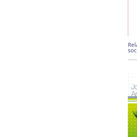
Rel
soc
11,