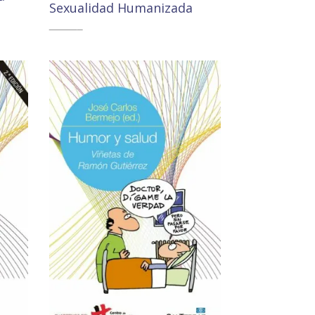
Sexualidad Humanizada
11,00
€
10,45
€