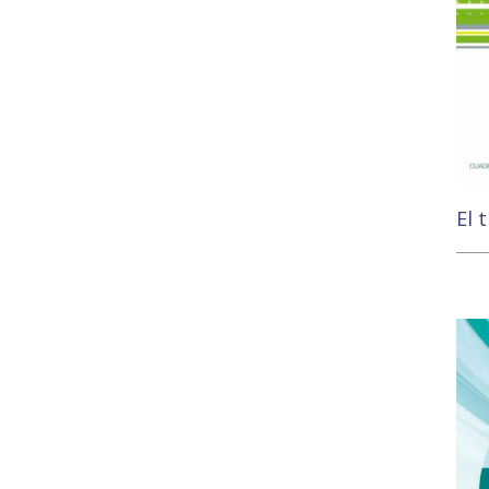
El 
11,