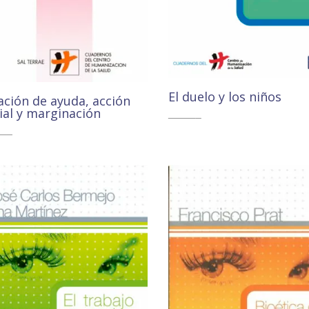
El duelo y los niños
ación de ayuda, acción
ial y marginación
13,60
€
12,93
€
00
€
10,45
€