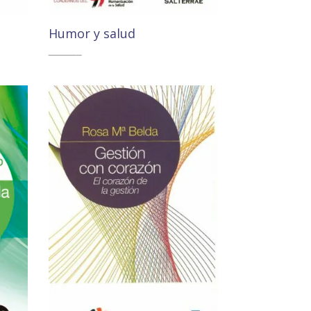
Humor y salud
11,00
€
10,45
€