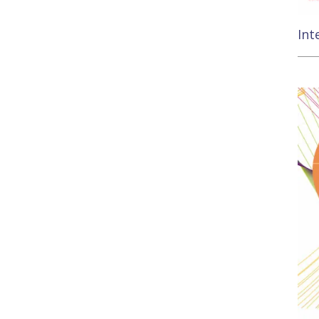
Int
11,