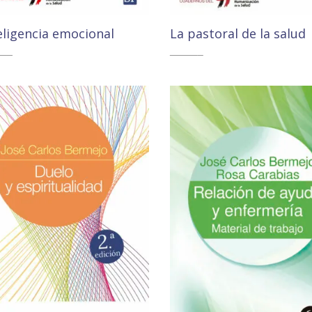
eligencia emocional
La pastoral de la salud
50
€
12,10
€
10,93
€
11,49
€