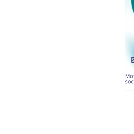
Mot
soc
11,