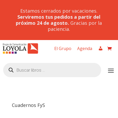
Estamos cerrados por vacaciones.
Serviremos tus pedidos a partir del
próximo 24 de agosto.
Gracias por la
paciencia.
El Grupo
Agenda
Búsqueda
de
productos
Cuadernos FyS