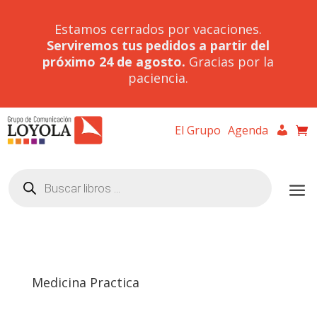
Estamos cerrados por vacaciones.
Serviremos tus pedidos a partir del
próximo 24 de agosto.
Gracias por la
paciencia.
El Grupo
Agenda
Búsqueda
de
productos
Medicina Practica