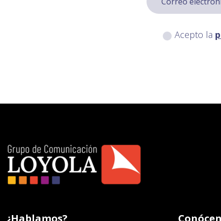
Acepto la
p
¿Hablamos?
Conócen