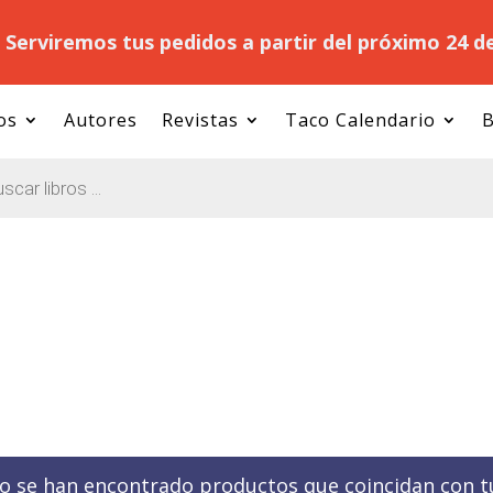
.
Serviremos tus pedidos a partir del próximo 24 d
os
Autores
Revistas
Taco Calendario
B
o se han encontrado productos que coincidan con tu