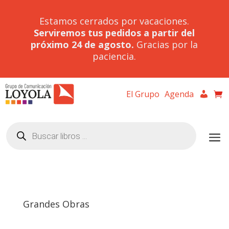
Estamos cerrados por vacaciones.
Serviremos tus pedidos a partir del
próximo 24 de agosto.
Gracias por la
paciencia.
El Grupo
Agenda
Búsqueda
de
productos
Grandes Obras