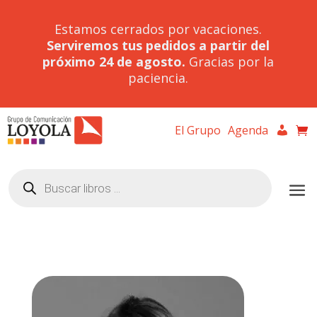
Estamos cerrados por vacaciones.
Serviremos tus pedidos a partir del
próximo 24 de agosto.
Gracias por la
paciencia.
El Grupo
Agenda
Búsqueda
de
productos