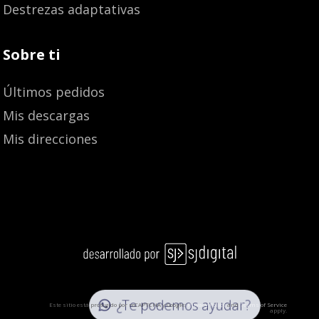
Destrezas adaptativas
Sobre ti
Últimos pedidos
Mis descargas
Mis direcciones
¿Te podemos ayudar?
Este sitio está protegido por reCAPTCHA y Google:
Privacy Policy
and
Terms of Service
apply.