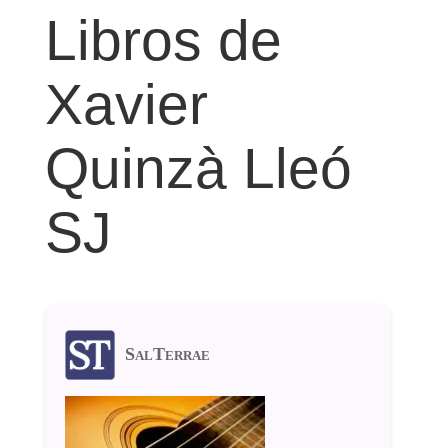
Libros de
Xavier
Quinzà Lleó
SJ
SalTerrae