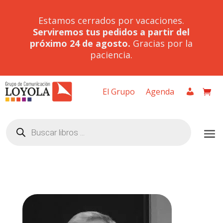
Estamos cerrados por vacaciones.
Serviremos tus pedidos a partir del
próximo 24 de agosto.
Gracias por la
paciencia.
El Grupo
Agenda
Búsqueda
de
productos