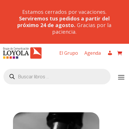
Estamos cerrados por vacaciones.
Serviremos tus pedidos a partir del
próximo 24 de agosto.
Gracias por la
paciencia.
El Grupo
Agenda
Búsqueda
de
productos