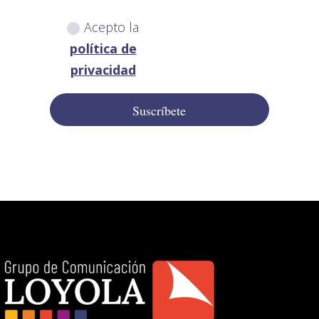
Acepto la
política de
privacidad
Suscríbete