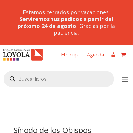
Estamos cerrados por vacaciones.
Serviremos tus pedidos a partir del
próximo 24 de agosto.
Gracias por la
paciencia.
El Grupo
Agenda
Búsqueda
de
productos
Sínodo de los Obispos