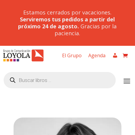
Estamos cerrados por vacaciones.
Serviremos tus pedidos a partir del
próximo 24 de agosto.
Gracias por la
paciencia.
El Grupo
Agenda
Búsqueda
de
productos