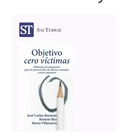
SalTerrae