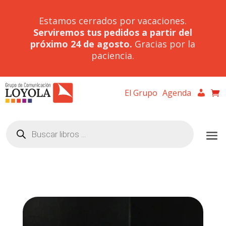
Estamos cerrados por vacaciones.
Serviremos tus pedidos a partir del
próximo 24 de agosto.
Gracias por la
paciencia.
El Grupo
Agenda
Búsqueda
de
productos