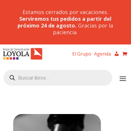
Estamos cerrados por vacaciones.
Serviremos tus pedidos a partir del
próximo 24 de agosto.
Gracias por la
paciencia.
El Grupo
Agenda
Búsqueda
de
productos