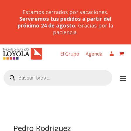
Estamos cerrados por vacaciones.
Serviremos tus pedidos a partir del
próximo 24 de agosto.
Gracias por la
paciencia.
El Grupo
Agenda
Búsqueda
de
productos
Pedro Rodriguez