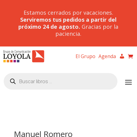
Estamos cerrados por vacaciones.
Serviremos tus pedidos a partir del
próximo 24 de agosto.
Gracias por la
paciencia.
El Grupo
Agenda
Búsqueda
de
productos
Manuel Romero