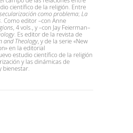
 el campo de las relaciones entre
dio científico de la religión. Entre
secularización como problema
;
La
s
. Como editor –con Anne
gions
, 4 vols., y –con Jay Feierman–
eology
. Es editor de la revista de
on and Theology
, y de la serie «New
n» en la editorial
vo estudio científico de la religión
rización y las dinámicas de
y bienestar.