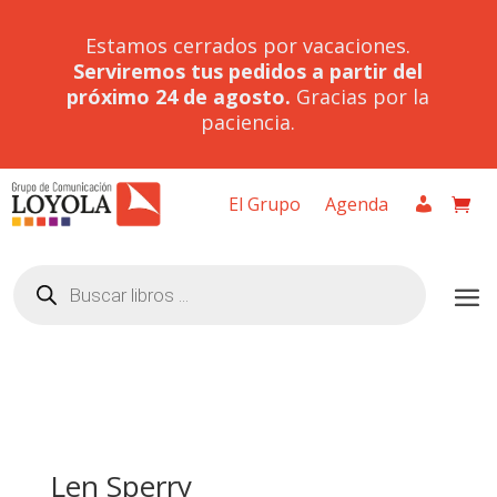
Estamos cerrados por vacaciones.
Serviremos tus pedidos a partir del
próximo 24 de agosto.
Gracias por la
paciencia.
El Grupo
Agenda
Búsqueda
de
productos
Len Sperry