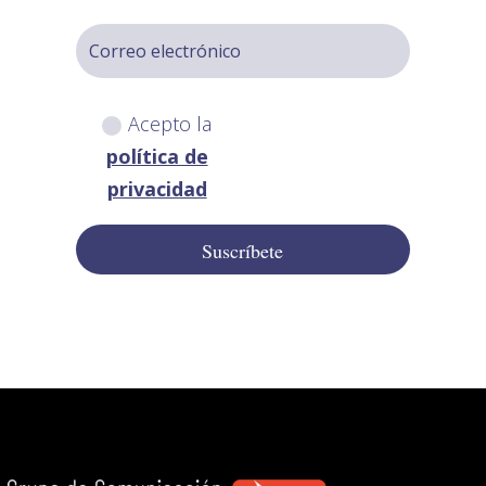
Acepto la
política de
privacidad
Suscríbete