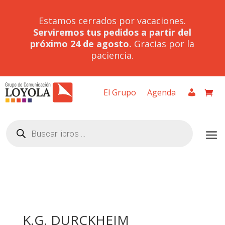
Estamos cerrados por vacaciones.
Serviremos tus pedidos a partir del
próximo 24 de agosto.
Gracias por la
paciencia.
El Grupo
Agenda
Búsqueda
de
productos
K.G. DURCKHEIM