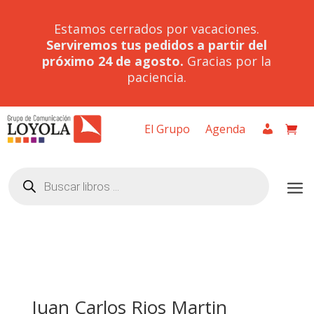
Estamos cerrados por vacaciones.
Serviremos tus pedidos a partir del
próximo 24 de agosto.
Gracias por la
paciencia.
El Grupo
Agenda
Búsqueda
de
productos
Juan Carlos Rios Martin