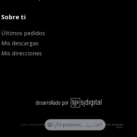
Sobre ti
Últimos pedidos
Mis descargas
Mis direcciones
¿Te podemos ayudar?
Este sitio está protegido por reCAPTCHA y Google:
Privacy Policy
and
Terms of Service
apply.